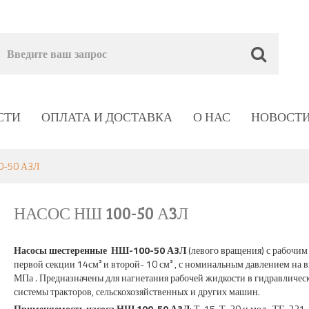
СТИ
ОПЛАТА И ДОСТАВКА
О НАС
НОВОСТ
0-50 А3Л
НАСОС НШ 100-50 А3Л
Насосы шестеренные НШ-100-50 А3Л
(левого вращения) с рабочим
первой секции 14см³ и второй- 10 см³ , с номинальным давлением на 
МПа . Предназначены для нагнетания рабочей жидкости в гидравличес
системы тракторов, сельскохозяйственных и других машин.
Применяемость насоса НШ 100-50 А3Л
: Т-15, Т-20 и мод., ТГ-221