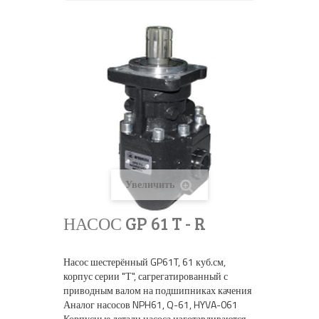
Увеличить
НАСОС GP 61 T - R
Насос шестерённый GP61T, 61 куб.см,
корпус серии "Т", сагрегатированный с
приводным валом на подшипниках качения
Аналог насосов NPH61, Q-61, HYVA-061
Корпусные детали насоса изготавливаются