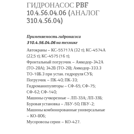
ГИДРОНАСОС PBF
10.4.56.04.06 (АНАЛОГ
310.4.56.04)
Применяемость гидронасоса
310.4.56.04.06 на технике
Автокраны – КС-55717А (32 т); КС-4574А
(22,5 т); КС-4575 (16 т);
Фронтальный погрузчик – Амкодор-342А
(ТО-28А); 342B (ТО-28); Амкодор-333.3
ТО-18Б.3 при устан. гидроруля СУБ;
Погрузчик – ПК-40; ПК-33;
Гидроманипуляторы – СФ-65; СФ-75;
СФ-62; СФ-140;
Машины сучкорезные – ЛП-ЗЗА; ЛП-ЗЗБ;
Буровая установка – ЛБУ-50; ПБУ-2;
Машины комбинированные универсальные
– КО-806;
Мусоровозы серии – КО-427.