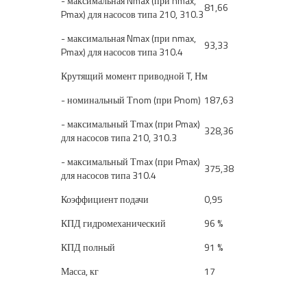
- максимальная Nmax (при nmax,
81,66
Pmax) для насосов типа 210, 310.3
- максимальная Nmax (при nmax,
93,33
Pmax) для насосов типа 310.4
Крутящий момент приводной T, Нм
- номинальный Тnom (при Pnom)
187,63
- максимальный Тmax (при Pmax)
328,36
для насосов типа 210, 310.3
- максимальный Тmax (при Pmax)
375,38
для насосов типа 310.4
Коэффициент подачи
0,95
КПД гидромеханический
96 %
КПД полный
91 %
Масса, кг
17