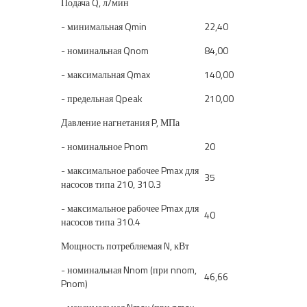
Подача Q, л/мин
- минимальная Qmin
22,40
- номинальная Qnom
84,00
- максимальная Qmax
140,00
- предельная Qpeak
210,00
Давление нагнетания P, МПа
- номинальное Pnom
20
- максимальное рабочее Pmax для
35
насосов типа 210, 310.3
- максимальное рабочее Pmax для
40
насосов типа 310.4
Мощность потребляемая N, кВт
- номинальная Nnom (при nnom,
46,66
Pnom)